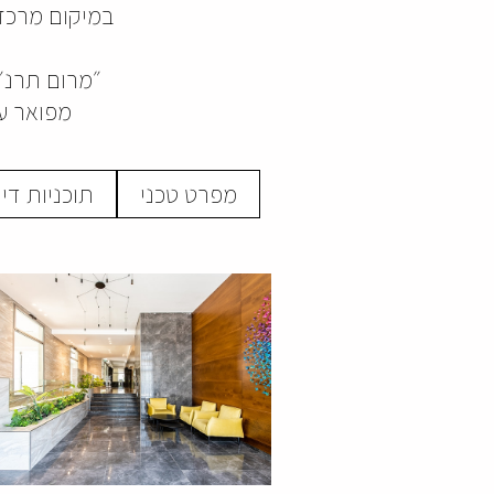
במיקום מרכזי 
״מרום תרנ״א״
מפרט טכני
תוכניות די