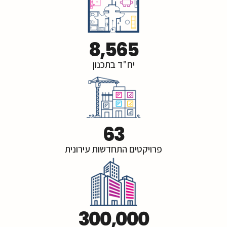
8,565
יח"ד בתכנון
63
פרויקטים התחדשות עירונית
300,000