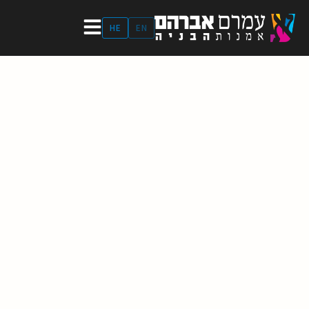
ילוג
תוכן
HE
EN