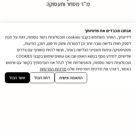
מ"ר מסחר ותעסוקה
* לפי 100%, על בסיס נתוני 31.3.26
אנחנו מכבדים את פרטיותך
לידיעתך, האתר משתמש בקבצי cookies וטכנולוגיות ניטור נוספות, זאת על מנת
לספק חווית גלישה טובה יותר וכן למטרות שיווק פרסום, תוכן, הודעות,
עמרם אברהם |
סטטיסטיקה וניתוח מאפייני הגלישה באתר, ועשוי להיות משותף עם צדדים
שלישיים. למידע נוסף בנושא האופן שבו אנו עושים שימוש בקבצי COOKIES
אמנות הבניה​
וטכנולוגיות ניטור נוספות, והאפשרויות שלך לנהל את העדפותיך בקשר עם שימוש
כאמור, ראה/י את מדיניות הפרטיות שלנו
מדיניות הפרטיות
מחברות הייזום והביצוע המובילות בישראל, המתמחה כיום
קובץ
התאמה אישית
דחה הכול
אשר הכול
ב3 תחומים עיקריים:
מסוג
PDF