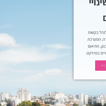
נויי
לנהל בקשות
רה. המערכת
ון, התיאום
יים בפרויקט.
>>