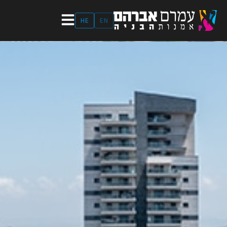
ילוג
תוכן
HE
EN