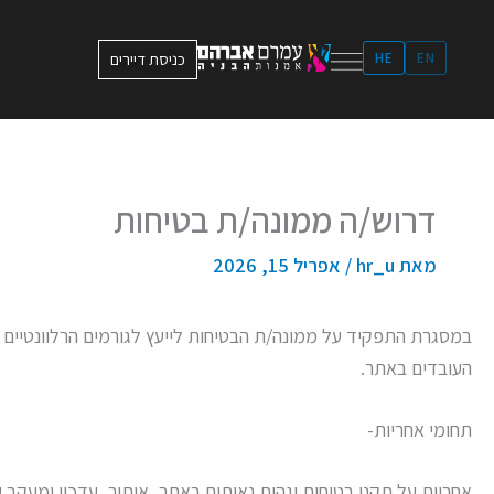
ילוג
תוכן
EN
HE
כניסת דיירים
דרוש/ה ממונה/ת בטיחות
מאת
hr_u
/
אפריל 15, 2026
במסגרת התפקיד על ממונה/ת הבטיחות לייעץ לגורמים הרלוונטיים ב
העובדים באתר.
תחומי אחריות-
אחריות על תקני בטיחות וגהות נאותים באתר, איתור, עדכון ומעקב 