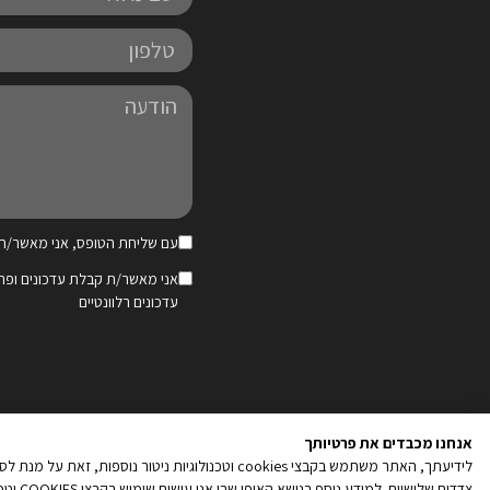
מלא
טלפון
הודעה
עם שליחת הטופס, אני מאשר/ת 
קובץ
אני מאשר/ת קבלת עדכונים ופר
מסוג
עדכונים רלוונטיים
PDF
אנחנו מכבדים את פרטיותך
לידיעתך, האתר משתמש בקבצי cookies וטכנולוגיות נ
מולטינט - בנייה וקידום אתרים
|
מד
צדדים שלישיים. למידע נוסף בנושא האופן שבו אנו עושים שימוש בקבצי COOKIES וטכנולוגיות ניטור נוספות, והאפשרויות שלך לנהל את העדפותיך בקשר עם שימוש כאמור, ראה/י את מדיניות הפרטיות שלנו
קו