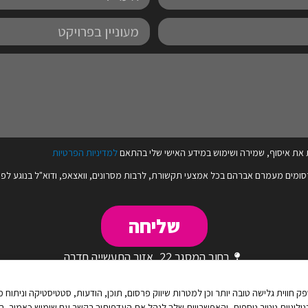
מעוניין
בפרויקט
את איסוף, שמירה ושימוש במידע האישי שלי בהתאם
למדיניות הפרטיות
סומים מעמרם אברהם בכל אמצעי תקשורת, לרבות מסרונים, וואצאפ, ודוא"ל בנוגע לפר
שליחה
רחוב המסגר 22, אזור התעשייה חדרה
F
I
L
Y
a
n
i
o
c
s
n
u
יטור נוספות, זאת על מנת לספק חווית גלישה טובה יותר וכן למטרות שיווק פרסום, תוכן, הודעות, סטטיסטיק
יניות פרטיות
|
הצהרת נגישות
e
t
k
t
בץ