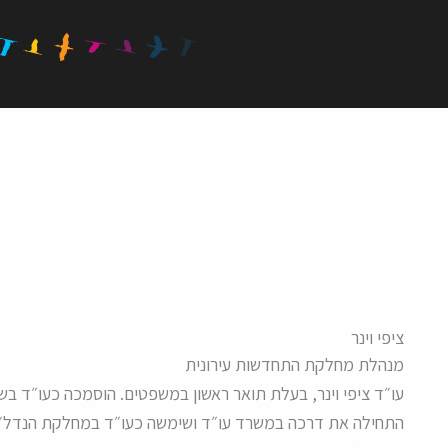
ציפי וינר
מנהלת מחלקת התחדשות עירונית
עו״ד ציפי וינר, בעלת תואר ראשון במשפטים. הוסמכה כעו״ד בשנת 2008 ומאז עוסקת בתחום הנדל״ן על שלל גו
התחילה את דרכה במשרד עו״ד ושימשה כעו״ד במחלקת הנדל״ן א