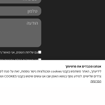
מלא
טלפון
הודעה
עם שליחת הטופס, אני מאשר/ת 
קובץ
אני מאשר/ת קבלת עדכונים ופר
מסוג
עדכונים רלוונטיים
אנחנו מכבדים את פרטיותך
PDF
לידיעתך, האתר משתמש בקבצי cookies וטכנולוגיות נ
צדדים שלישיים. למידע נוסף בנושא האופן שבו אנו עושים שימוש בקבצי COOKIES וטכנולוגיות ניטור נוספות, והאפשרויות שלך לנהל את העדפותיך בקשר עם שימוש כאמור, ראה/י את מדיניות הפרטיות שלנו
הפרטיות
קובץ
מסוג
PDF
מולטינט - בנייה וקידום אתרים
|
מד