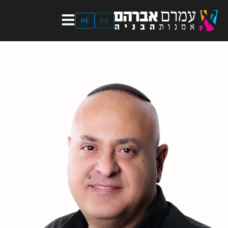
ילוג
תוכן
HE
EN