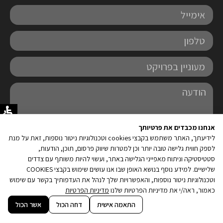
אימייל
טלפון
מעוניין
בפרויקט
הודעה
אנחנו מכבדים את פרטיותך
לידיעתך, האתר משתמש בקבצי cookies וטכנולוגיות ניטור נוספות, זאת על מנת
לספק חווית גלישה טובה יותר וכן למטרות שיווק פרסום, תוכן, הודעות,
עם שליחת הטופס, אני מאשר/ת את איסוף, שמירה ושימוש במידע האישי שלי
סטטיסטיקה וניתוח מאפייני הגלישה באתר, ועשוי להיות משותף עם צדדים
בהתאם
למדיניות הפרטיות
שלישיים. למידע נוסף בנושא האופן שבו אנו עושים שימוש בקבצי COOKIES
קובץ
וטכנולוגיות ניטור נוספות, והאפשרויות שלך לנהל את העדפותיך בקשר עם שימוש
אני מאשר/ת קבלת עדכונים ופרסומים מעמרם אברהם בכל אמצעי תקשורת,
מסוג
כאמור, ראה/י את מדיניות הפרטיות שלנו
מדיניות הפרטיות
לרבות מסרונים, וואצאפ, ודוא"ל בנוגע לפרויקטים חדשים של החברה או
PDF
עדכונים רלוונטיים
קובץ
התאמה אישית
דחה הכול
אשר הכול
מסוג