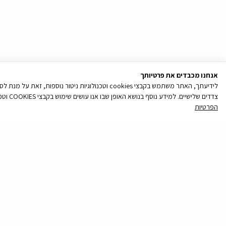
אנחנו מכבדים את פרטיותך
לידיעתך, האתר משתמש בקבצי cookies וטכנולוגיות נ
צדדים שלישיים. למידע נוסף בנושא האופן שבו אנו עושים שימוש בקבצי COOKIES וטכנולוגיות ניטור נוספות, והאפשרויות שלך לנהל את העדפותיך בקשר עם שימוש כאמור, ראה/י את מדיניות הפרטיות שלנו
הפרטיות
קובץ
מסוג
PDF