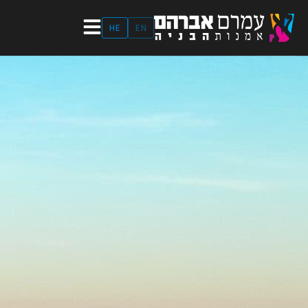
ילוג
תוכן
HE
EN