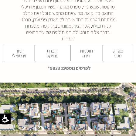
בימים אלו רובע מגורים הכולל מגוון דירות מעוצבות עם
מרפסות שמש ונוף, מפרט מוקפד ועשיר ותכנון אדריכלי
התואם בדיוק את מה שאתם מחפשים וכל זאת כחלק
ממתחם הטרמינל החדש, הכולל פארק צירי ענק, מרכזי
קניות ובילוי, אטרקציות מגוונות, בתי קפה ומסעדות
בדרך אל הים והטיילת המיתולוגית של עיר החופש
הנצחית.
מפרט
תוכניות
חוברת
סיור
טכני
דירה
פרויקט
וירטואלי
קובץ
מסוג
לפרטים נוספים: 9833*
PDF