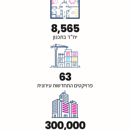
8,565
יח"ד בתכנון
63
פרויקטים התחדשות עירונית
300,000