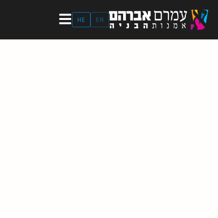
ילוג
תוכן
HE
EN