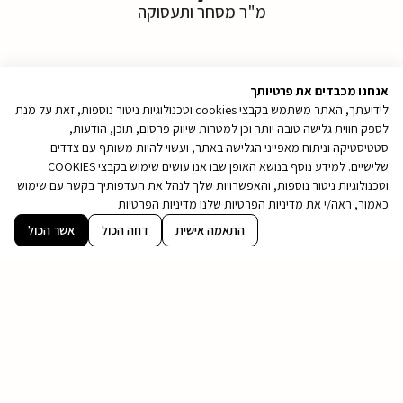
מ"ר מסחר ותעסוקה
* לפי 100%, על בסיס נתוני 31.3.26
אנחנו מכבדים את פרטיותך
לידיעתך, האתר משתמש בקבצי cookies וטכנולוגיות ניטור נוספות, זאת על מנת
לספק חווית גלישה טובה יותר וכן למטרות שיווק פרסום, תוכן, הודעות,
עמרם אברהם |
סטטיסטיקה וניתוח מאפייני הגלישה באתר, ועשוי להיות משותף עם צדדים
שלישיים. למידע נוסף בנושא האופן שבו אנו עושים שימוש בקבצי COOKIES
אמנות הבניה​
וטכנולוגיות ניטור נוספות, והאפשרויות שלך לנהל את העדפותיך בקשר עם שימוש
כאמור, ראה/י את מדיניות הפרטיות שלנו
מדיניות הפרטיות
מחברות הייזום והביצוע המובילות בישראל, המתמחה כיום
קובץ
התאמה אישית
דחה הכול
אשר הכול
ב3 תחומים עיקריים:
מסוג
PDF