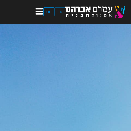
ילוג
תוכן
HE
EN