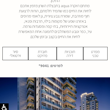
התיכון.
מתחם היוקרה aqua בחבצלת השרון מזמין אתכם
לחיות את החיים כמו שתמיד חלמתם, הודות לרצועת
חוף מוזהבת, שמורת צבע ציורית, גן לאומי מהיפים
באזורנו שפע של מקומות בילוי, תרבות ופנאי,
אטרקציות תיירותיות, בתי קפה ומסעדות גורמה.
עיר, כפר וטבע המשתלבים לתמונה אחת המאפשרת
לחיות את החיים בקצב ובזמן שלכם.
מפרט
תוכניות
חוברת
סיור
טכני
דירה
פרויקט
וירטואלי
קובץ
מסוג
לפרטים: 9041*
PDF