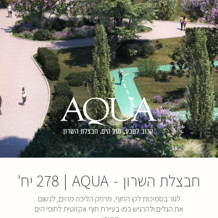
חבצלת השרון
-
AQUA
|
278 יח'
לגור בסמיכות לקו החוף, מרחק הליכה מהים, לנשום
את הגלים ולהרגיש כמו בעיירת חוף אקזוטית לחופי הים