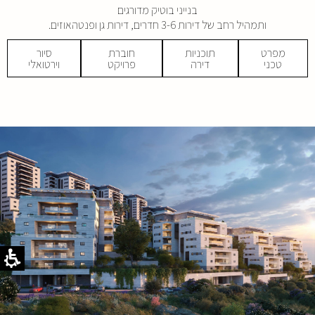
בנייני בוטיק מדורגים
ותמהיל רחב של דירות 3-6 חדרים, דירות גן ופנטהאוזים.
מפרט
תוכניות
חוברת
סיור
טכני
דירה
פרויקט
וירטואלי
קובץ
מסוג
PDF