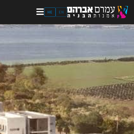
ילוג
תוכן
HE
EN