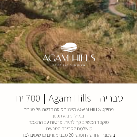
טבריה
-
Agam Hills
|
700 יח'
פרויקט AGAM HILLS מייצג תפיסה חדשה של מגורים
בגליל ומביא תכנון
מוקפד המשלב קהילתיות ופרטיות עם התאמה
מושלמת לסביבה הטבעית.
בשכונה החדשה תפגשו 20 מבני מגורים מרשימים לצד