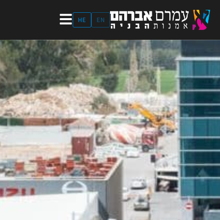
ילוג
תוכן
HE
EN