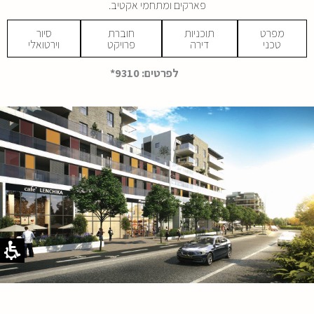
פארקים ומתחמי אקטיב.
מפרט
תוכניות
חוברת
סיור
טכני
דירה
פרויקט
וירטואלי
קובץ
מסוג
לפרטים: 9310*
PDF