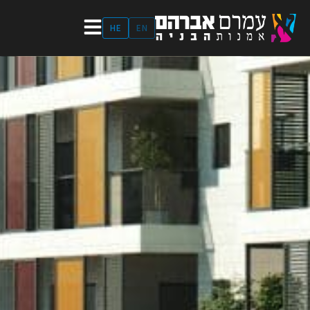
ילוג
תוכן
HE
EN