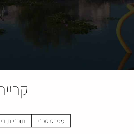
קריית
מפרט טכני
תוכניות די