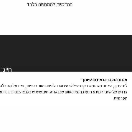
ההדמיות להמחשה בלבד
חייגו אלינו לטלפו
שם
אנחנו מכבדים את פרטיותך
מלא
לידיעתך, האתר משתמש בקבצי cookies וטכנולוגיות נ
טלפון
צדדים שלישיים. למידע נוסף בנושא האופן שבו אנו עושים שימוש בקבצי COOKIES וטכנולוגיות ניטור נוספות, והאפשרויות שלך לנהל את העדפותיך בקשר עם שימוש כאמור, ראה/י את מדיניות הפרטיות שלנו
הפרטיות
קובץ
הודעה
מסוג
PDF