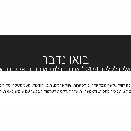
בואו נדבר
ן 9474* או כתבו לנו כאן ונחזור אליכם בהקדם:
אימייל
יטור נוספות, זאת על מנת לספק חווית גלישה טובה יותר וכן למטרות שיווק פרסום, תוכן, הודעות, סטטיסטיק
מעוניין
בפרויקט