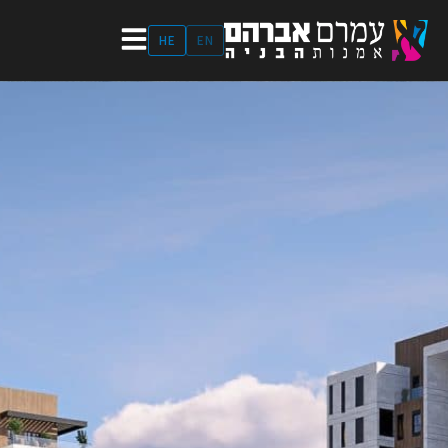
ילוג
תוכן
HE
EN