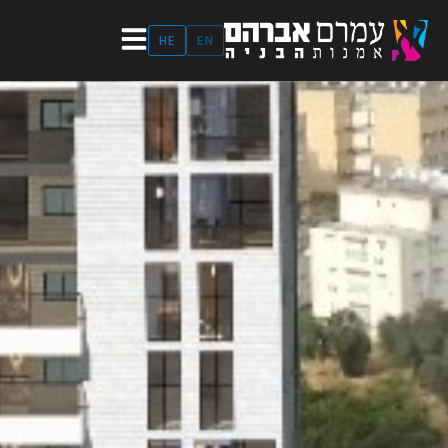
ילוג
תוכן
HE
EN