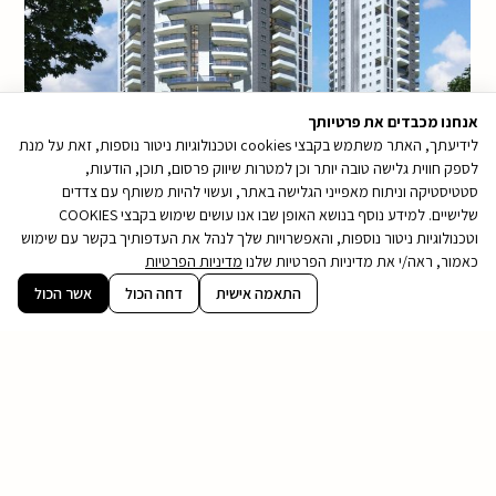
אנחנו מכבדים את פרטיותך
לידיעתך, האתר משתמש בקבצי cookies וטכנולוגיות ניטור נוספות, זאת על מנת
לספק חווית גלישה טובה יותר וכן למטרות שיווק פרסום, תוכן, הודעות,
סטטיסטיקה וניתוח מאפייני הגלישה באתר, ועשוי להיות משותף עם צדדים
ההדמיות להמחשה בלבד
שלישיים. למידע נוסף בנושא האופן שבו אנו עושים שימוש בקבצי COOKIES
וטכנולוגיות ניטור נוספות, והאפשרויות שלך לנהל את העדפותיך בקשר עם שימוש
כאמור, ראה/י את מדיניות הפרטיות שלנו
מדיניות הפרטיות
קובץ
התאמה אישית
דחה הכול
אשר הכול
מסוג
בואו נדבר
PDF
חייגו אלינו לטלפון 9474* או כתבו לנו כאן ונחזור
אליכם בהקדם:
שם
מלא
אימייל