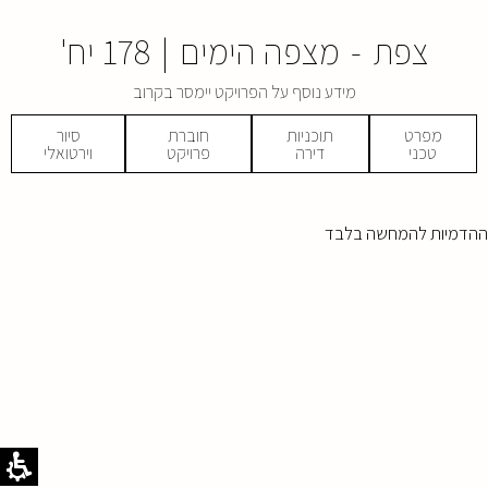
צפת
-
מצפה הימים
|
178 יח'
מידע נוסף על הפרויקט יימסר בקרוב
מפרט
תוכניות
חוברת
סיור
טכני
דירה
פרויקט
וירטואלי
ההדמיות להמחשה בלבד