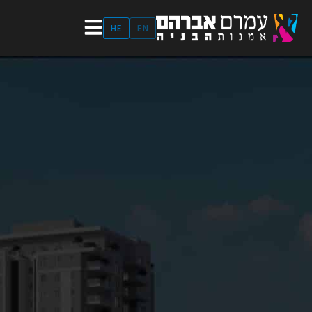
ילוג
תוכן
HE
EN