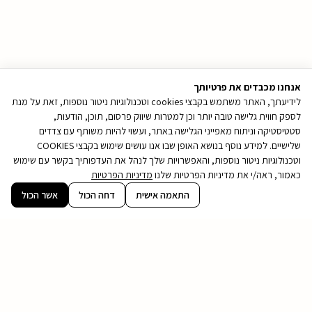
אנחנו מכבדים את פרטיותך
לידיעתך, האתר משתמש בקבצי cookies וטכנולוגיות ניטור נוספות, זאת על מנת
לספק חווית גלישה טובה יותר וכן למטרות שיווק פרסום, תוכן, הודעות,
סטטיסטיקה וניתוח מאפייני הגלישה באתר, ועשוי להיות משותף עם צדדים
שלישיים. למידע נוסף בנושא האופן שבו אנו עושים שימוש בקבצי COOKIES
וטכנולוגיות ניטור נוספות, והאפשרויות שלך לנהל את העדפותיך בקשר עם שימוש
כאמור, ראה/י את מדיניות הפרטיות שלנו
מדיניות הפרטיות
קובץ
התאמה אישית
דחה הכול
אשר הכול
מסוג
בואו נדבר
PDF
חייגו אלינו לטלפון 9474* או כתבו לנו כאן ונחזור
אליכם בהקדם:
שם
מלא