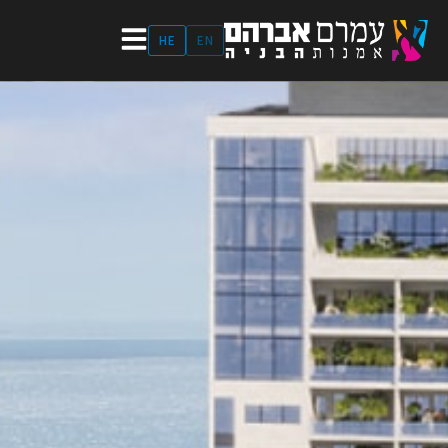
ילוג
תוכן
HE
EN