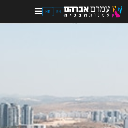
ילוג
תוכן
HE
EN