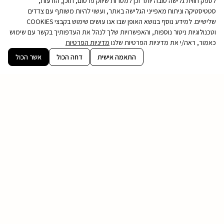
לספק חווית גלישה טובה יותר וכן למטרות שיווק פרסום, תוכן, הודעות,
סטטיסטיקה וניתוח מאפייני הגלישה באתר, ועשוי להיות משותף עם צדדים
שלישיים. למידע נוסף בנושא האופן שבו אנו עושים שימוש בקבצי COOKIES
וטכנולוגיות ניטור נוספות, והאפשרויות שלך לנהל את העדפותיך בקשר עם שימוש
כאמור, ראה/י את מדיניות הפרטיות שלנו
מדיניות הפרטיות
קובץ
התאמה אישית
דחה הכול
אשר הכול
מסוג
PDF
בואו נדבר
חייגו אלינו לטלפון 9474* או כתבו לנו כאן ונחזור
אליכם בהקדם:
שם
מלא