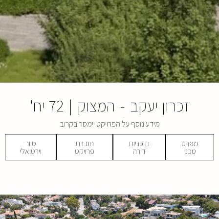
זכרון יעקב
-
המצוק
|
72 יח'
מידע נוסף על הפרויקט יימסר בקרוב
מפרט
תוכניות
חוברת
סיור
טכני
דירה
פרויקט
וירטואלי