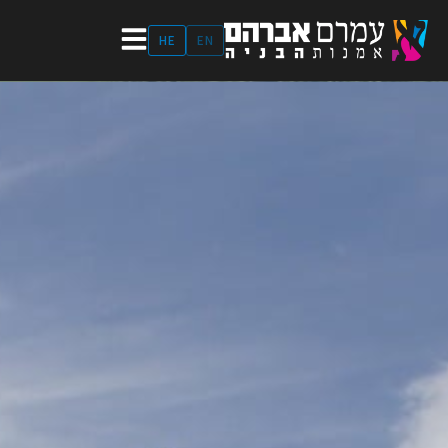
ילוג
תוכן
HE
EN