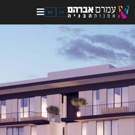
ילוג
תוכן
HE
EN