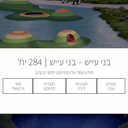
בני עייש
-
בני עייש
|
284 יח'
מידע נוסף על הפרויקט יימסר בקרוב
מפרט
תוכניות
חוברת
סיור
טכני
דירה
פרויקט
וירטואלי