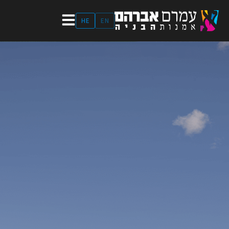
ילוג
תוכן
HE
EN