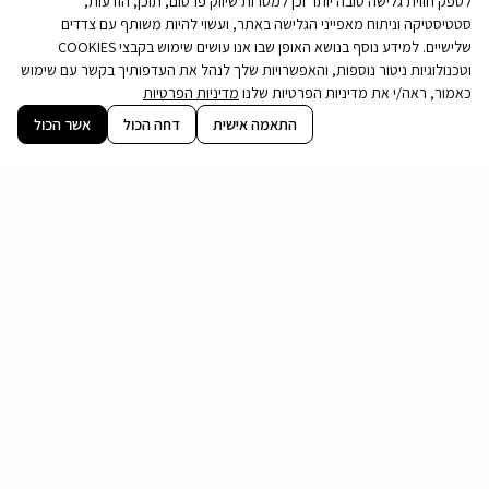
לספק חווית גלישה טובה יותר וכן למטרות שיווק פרסום, תוכן, הודעות,
סטטיסטיקה וניתוח מאפייני הגלישה באתר, ועשוי להיות משותף עם צדדים
שלישיים. למידע נוסף בנושא האופן שבו אנו עושים שימוש בקבצי COOKIES
וטכנולוגיות ניטור נוספות, והאפשרויות שלך לנהל את העדפותיך בקשר עם שימוש
כאמור, ראה/י את מדיניות הפרטיות שלנו
מדיניות הפרטיות
קובץ
התאמה אישית
דחה הכול
אשר הכול
מסוג
PDF
בואו נדבר
חייגו אלינו לטלפון 9474* או כתבו לנו כאן ונחזור
אליכם בהקדם:
שם
מלא