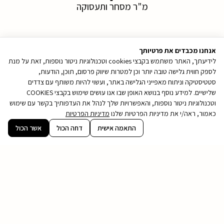
מ"ר מסחר ותעסוקה
* לפי 100%, על בסיס נתוני 31.3.26
אנחנו מכבדים את פרטיותך
לידיעתך, האתר משתמש בקבצי cookies וטכנולוגיות ניטור נוספות, זאת על מנת
לספק חווית גלישה טובה יותר וכן למטרות שיווק פרסום, תוכן, הודעות,
עמרם אברהם |
סטטיסטיקה וניתוח מאפייני הגלישה באתר, ועשוי להיות משותף עם צדדים
שלישיים. למידע נוסף בנושא האופן שבו אנו עושים שימוש בקבצי COOKIES
אמנות הבניה​
וטכנולוגיות ניטור נוספות, והאפשרויות שלך לנהל את העדפותיך בקשר עם שימוש
כאמור, ראה/י את מדיניות הפרטיות שלנו
מדיניות הפרטיות
מחברות הייזום והביצוע המובילות בישראל, המתמחה כיום
קובץ
התאמה אישית
דחה הכול
אשר הכול
ב3 תחומים עיקריים:
מסוג
PDF