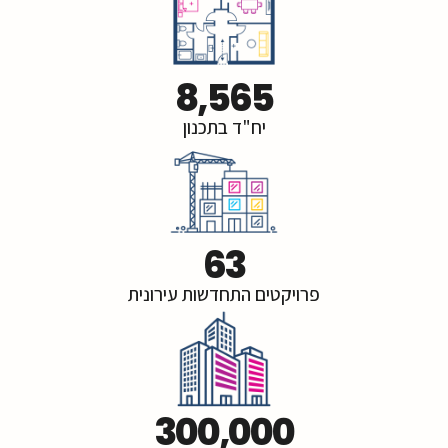
8,565
יח"ד בתכנון
63
פרויקטים התחדשות עירונית
300,000