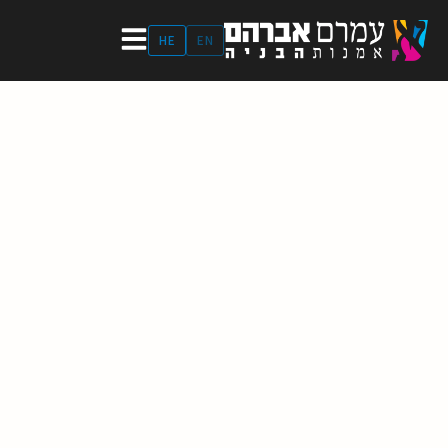
ילוג
תוכן
HE
EN