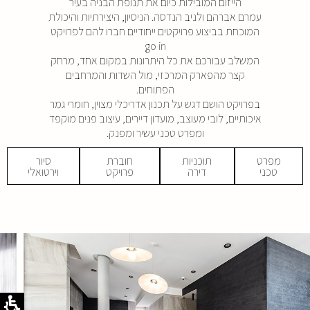
הייזום המובילות כיום את תנופת הבניה בעיר
עמרם אברהם ולניב הנדסה. הניסיון, היצירתיות והיכולת
המוכחת בביצוע פרויקטים ייחודיים חברו להם לפרויקט
go in
המשלב עבורכם את כל היתרונות במקום אחד, מרחק
קצר מהפארק המרכזי, מול השדות והמרחבים
הפתוחים.
בפרויקט הושם דגש על תכנון אדריכלי מצוין, חומרי גמר
איכותיים, לובי מעוצב, מועדון דיירים, עיצוב פנים מוקפד
ומפרט טכני עשיר ומפנק.
מפרט
תוכניות
חוברת
סיור
טכני
דירה
פרויקט
וירטואלי