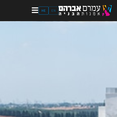
ילוג
תוכן
HE
EN