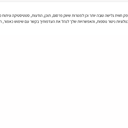
יטור נוספות, זאת על מנת לספק חווית גלישה טובה יותר וכן למטרות שיווק פרסום, תוכן, הודעות, סטטיסטיק
בואו נדבר
ן 9474* או כתבו לנו כאן ונחזור אליכם בהקדם:
אימייל