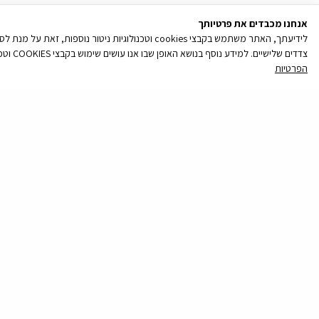
אנחנו מכבדים את פרטיותך
לידיעתך, האתר משתמש בקבצי cookies וטכנולוגיות נ
צדדים שלישיים. למידע נוסף בנושא האופן שבו אנו עושים שימוש בקבצי COOKIES וטכנולוגיות ניטור נוספות, והאפשרויות שלך לנהל את העדפותיך בקשר עם שימוש כאמור, ראה/י את מדיניות הפרטיות שלנו
הפרטיות
קובץ
מסוג
PDF
חייגו אלינו לטלפו
שם
מלא