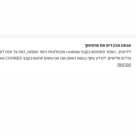
אנחנו מכבדים את פרטיותך
לידיעתך, האתר משתמש בקבצי cookies וטכנולוגיות נ
צדדים שלישיים. למידע נוסף בנושא האופן שבו אנו עושים שימוש בקבצי COOKIES וטכנולוגיות ניטור נוספות, והאפשרויות שלך לנהל את העדפותיך בקשר עם שימוש כאמור, ראה/י את מדיניות הפרטיות שלנו
הפרטיות
קובץ
מסוג
PDF