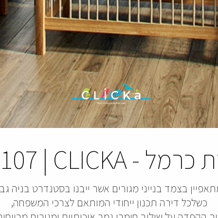
ת כרמל
-
CLICKA
|
107 יח'
אפיין בצמד בנייני מגורים אשר ייבנו בסטנדרט בניה גבו
כשלכל דירה תכנון ייחודי המותאם לצרכי המשפחה,
ך הקפדה על שילוב חומרי גמר איכותיים ומגורים מרווחים