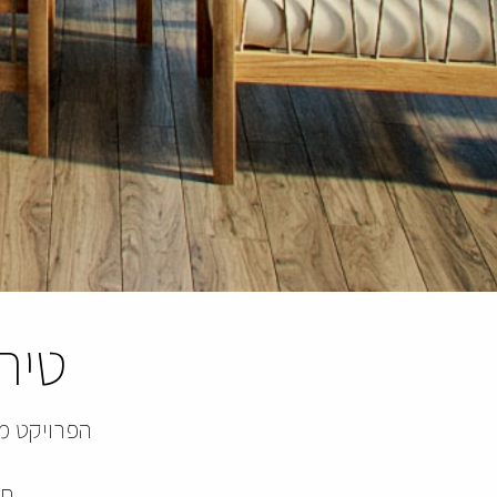
טיר
הפרויקט מת
תו