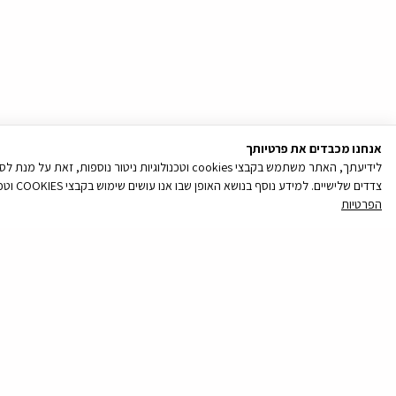
אנחנו מכבדים את פרטיותך
לידיעתך, האתר משתמש בקבצי cookies וטכנולוגיות נ
צדדים שלישיים. למידע נוסף בנושא האופן שבו אנו עושים שימוש בקבצי COOKIES וטכנולוגיות ניטור נוספות, והאפשרויות שלך לנהל את העדפותיך בקשר עם שימוש כאמור, ראה/י את מדיניות הפרטיות שלנו
הפרטיות
קובץ
מסוג
PDF