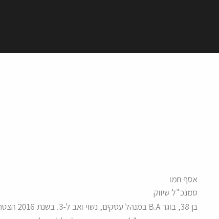
אסף חמו
סמנכ"ל שיווק
בן 38, בוגר B.A במנהל עסקים, נשוי ואב ל-3. בשנת 2016 הצטרף לחברה כמנהל מכירות ארצי.