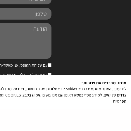
מלא
טלפון
הודעה
עם שליחת הטופס, אני מאשר/ת 
קובץ
אני מאשר/ת קבלת עדכונים ופר
מסוג
עדכונים רלוונטיים
אנחנו מכבדים את פרטיותך
PDF
לידיעתך, האתר משתמש בקבצי cookies וטכנולוגיות נ
צדדים שלישיים. למידע נוסף בנושא האופן שבו אנו עושים שימוש בקבצי COOKIES וטכנולוגיות ניטור נוספות, והאפשרויות שלך לנהל את העדפותיך בקשר עם שימוש כאמור, ראה/י את מדיניות הפרטיות שלנו
הפרטיות
קובץ
מסוג
PDF
מולטינט - בנייה וקידום אתרים
|
מד