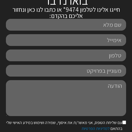
בואו נדבר
חייגו אלינו לטלפון 9474* או כתבו לנו כאן ונחזור
אליכם בהקדם:
שם
מלא
אימייל
טלפון
מעוניין
בפרויקט
הודעה
עם שליחת הטופס, אני מאשר/ת את איסוף, שמירה ושימוש במידע האישי שלי
בהתאם
למדיניות הפרטיות