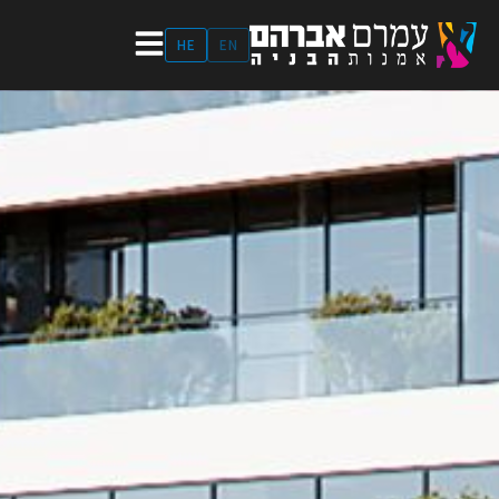
ילוג
תוכן
HE
EN