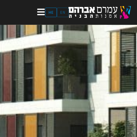
ילוג
תוכן
HE
EN