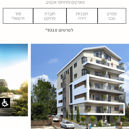
פארקים ומתחמי אקטיב.
מפרט
תוכניות
חוברת
סיור
טכני
דירה
פרויקט
וירטואלי
קובץ
מסוג
לפרטים: 9310*
PDF